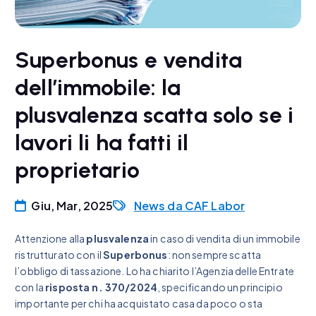
Superbonus e vendita
dell’immobile: la
plusvalenza scatta solo se i
lavori li ha fatti il
proprietario
Giu, Mar, 2025
News da CAF Labor
Attenzione alla
plusvalenza
in caso di vendita di un immobile
ristrutturato con il
Superbonus
: non sempre scatta
l’obbligo di tassazione. Lo ha chiarito l’Agenzia delle Entrate
con la
risposta n. 370/2024
, specificando un principio
importante per chi ha acquistato casa da poco o sta