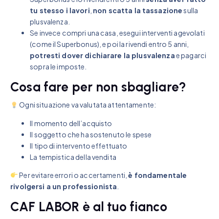
tu stesso i lavori
,
non scatta la tassazione
sulla
plusvalenza.
Se invece compri una casa, esegui interventi agevolati
(come il Superbonus), e poi la rivendi entro 5 anni,
potresti dover dichiarare la plusvalenza
e pagarci
sopra le imposte.
Cosa fare per non sbagliare?
Ogni situazione va valutata attentamente:
Il momento dell’acquisto
Il soggetto che ha sostenuto le spese
Il tipo di intervento effettuato
La tempistica della vendita
Per evitare errori o accertamenti,
è fondamentale
rivolgersi a un professionista
.
CAF LABOR è al tuo fianco