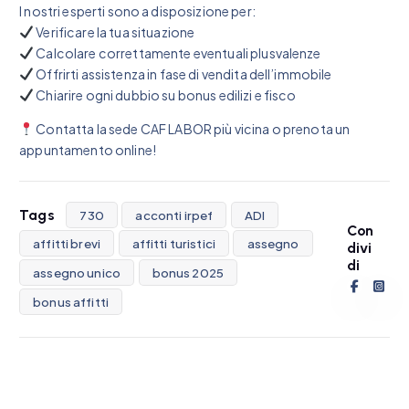
I nostri esperti sono a disposizione per:
Verificare la tua situazione
Calcolare correttamente eventuali plusvalenze
Offrirti assistenza in fase di vendita dell’immobile
Chiarire ogni dubbio su bonus edilizi e fisco
Contatta la sede CAF LABOR più vicina o prenota un
appuntamento online!
Tags
730
acconti irpef
ADI
Con
affitti brevi
affitti turistici
assegno
divi
di
assegno unico
bonus 2025
bonus affitti