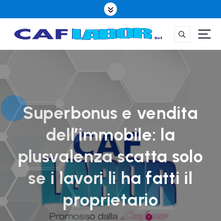
S
k
i
p
t
CAFLABOR la qualità è il nostro mestiere
o
c
o
n
t
Superbonus e vendita
e
dell’immobile: la
n
t
plusvalenza scatta solo
se i lavori li ha fatti il
proprietario