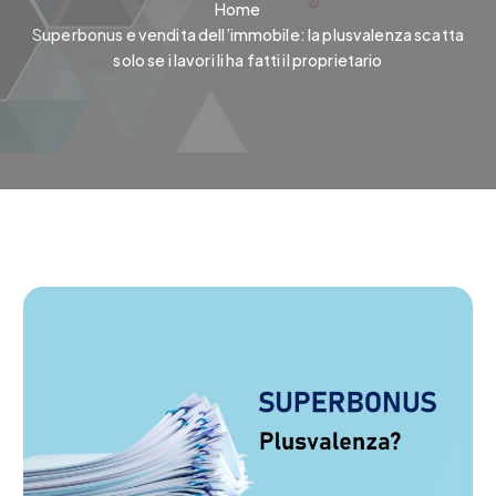
Home
Superbonus e vendita dell’immobile: la plusvalenza scatta
solo se i lavori li ha fatti il proprietario