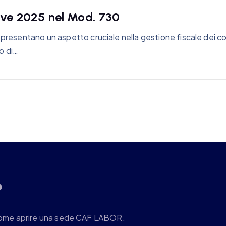
tive 2025 nel Mod. 730
presentano un aspetto cruciale nella gestione fiscale dei con
o di…
?
re come aprire una sede CAF LABOR.