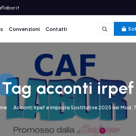
flabor.it
Sof
s
Convenzioni
Contatti
Tag acconti irpef
me
Acconti Irpef e Imposte Sostitutive 2025 nel Mod. 