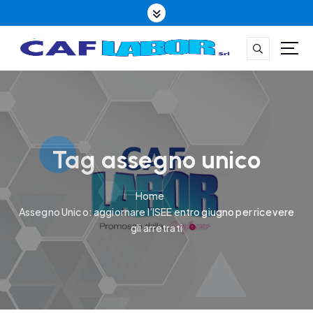
S
k
i
p
t
CAFLABOR la qualità è il nostro mestiere
o
c
o
n
t
Tag assegno unico
e
n
Home
t
Assegno Unico: aggiornare l’ISEE entro giugno per ricevere
gli arretrati