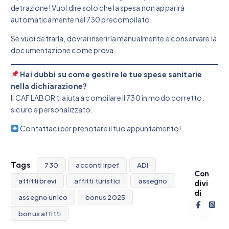
detrazione! Vuol dire solo che la spesa non apparirà
automaticamente nel 730 precompilato.
Se vuoi detrarla, dovrai inserirla manualmente e conservare la
documentazione come prova.
Hai dubbi su come gestire le tue spese sanitarie
nella dichiarazione?
Il CAF LABOR ti aiuta a compilare il 730 in modo corretto,
sicuro e personalizzato.
Contattaci per prenotare il tuo appuntamento!
Tags
730
acconti irpef
ADI
Con
affitti brevi
affitti turistici
assegno
divi
di
assegno unico
bonus 2025
bonus affitti