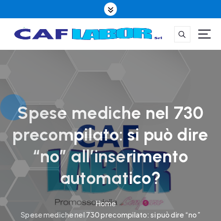
S
k
i
p
t
CAFLABOR la qualità è il nostro mestiere
o
c
o
n
t
Spese mediche nel 730
e
precompilato: si può dire
n
t
“no” all’inserimento
automatico?
Home
Spese mediche nel 730 precompilato: si può dire “no”