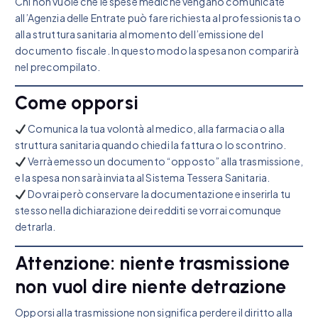
Chi non vuole che le spese mediche vengano comunicate
all’Agenzia delle Entrate può fare richiesta al professionista o
alla struttura sanitaria al momento dell’emissione del
documento fiscale. In questo modo la spesa non comparirà
nel precompilato.
Come opporsi
Comunica la tua volontà al medico, alla farmacia o alla
struttura sanitaria quando chiedi la fattura o lo scontrino.
Verrà emesso un documento “opposto” alla trasmissione,
e la spesa non sarà inviata al Sistema Tessera Sanitaria.
Dovrai però conservare la documentazione e inserirla tu
stesso nella dichiarazione dei redditi se vorrai comunque
detrarla.
Attenzione: niente trasmissione
non vuol dire niente detrazione
Opporsi alla trasmissione non significa perdere il diritto alla