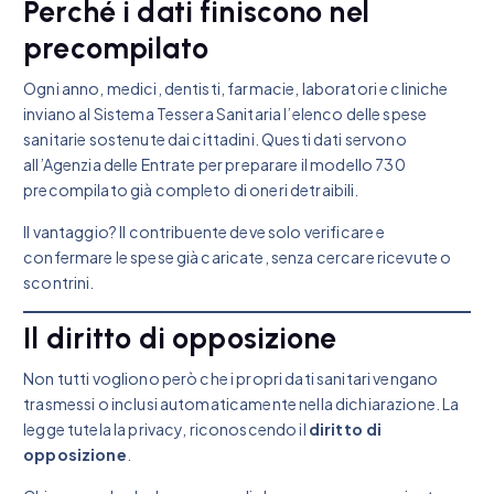
Perché i dati finiscono nel
precompilato
Ogni anno, medici, dentisti, farmacie, laboratori e cliniche
inviano al Sistema Tessera Sanitaria l’elenco delle spese
sanitarie sostenute dai cittadini. Questi dati servono
all’Agenzia delle Entrate per preparare il modello 730
precompilato già completo di oneri detraibili.
Il vantaggio? Il contribuente deve solo verificare e
confermare le spese già caricate, senza cercare ricevute o
scontrini.
Il diritto di opposizione
Non tutti vogliono però che i propri dati sanitari vengano
trasmessi o inclusi automaticamente nella dichiarazione. La
legge tutela la privacy, riconoscendo il
diritto di
opposizione
.