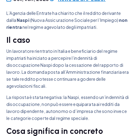
L’Agenzia delle Entrate ha chiarito che il reddito derivante
dalla
Naspi
(Nuova Assicurazione Sociale per l’Impiego)
non
rientra
nel regime agevolato degli impatriati.
Il caso
Un lavoratore rientrato in Italia e beneficiario del regime
impatriati ha iniziato a percepire l’indennità di
disoccupazione Naspi dopo la cessazione del rapporto di
lavoro. La domanda posta all’Amministrazione finanziaria era
se tale reddito potesse continuare a godere delle
agevolazioni fiscali.
La risposta è stata negativa: la Naspi, essendo un’indennità di
disoccupazione, non può essere equiparata ai redditi da
lavoro dipendente, autonomo o d’impresa che sono invece
le categorie coperte dal regime speciale.
Cosa significa in concreto