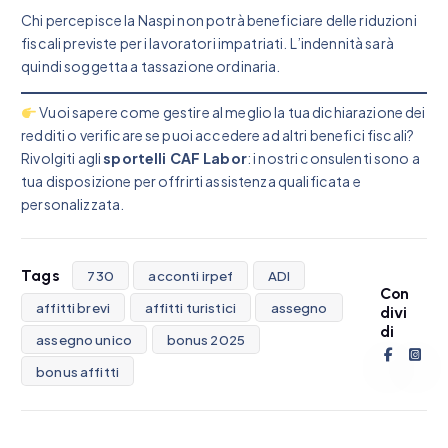
Chi percepisce la Naspi non potrà beneficiare delle riduzioni
fiscali previste per i lavoratori impatriati. L’indennità sarà
quindi soggetta a tassazione ordinaria.
Vuoi sapere come gestire al meglio la tua dichiarazione dei
redditi o verificare se puoi accedere ad altri benefici fiscali?
Rivolgiti agli
sportelli CAF Labor
: i nostri consulenti sono a
tua disposizione per offrirti assistenza qualificata e
personalizzata.
Tags
730
acconti irpef
ADI
Con
affitti brevi
affitti turistici
assegno
divi
di
assegno unico
bonus 2025
bonus affitti