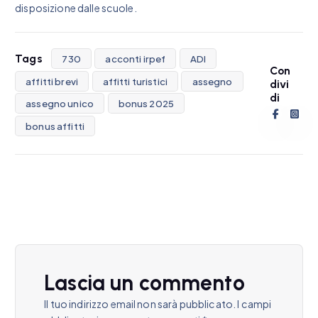
disposizione dalle scuole.
Tags
730
acconti irpef
ADI
Con
affitti brevi
affitti turistici
assegno
divi
di
assegno unico
bonus 2025
bonus affitti
Lascia un commento
Il tuo indirizzo email non sarà pubblicato.
I campi