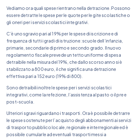
Vediamo ora quali spese rientrano nella detrazione. Possono
essere detratte le spese per le quote per le gite scolastiche o
gli oneri per i servizi scolastici integrativi.
C’è uno sgravio pari al 19% per le spese di iscrizione e di
frequenza di tutti i gradi di istruzione: scuole dell’infanzia,
primarie, secondarie di primo e secondo grado. Il nuovo
regolamento fiscale prevede un tetto uniforme di spesa
detraibile nella misura del 19%, che dallo scorso anno si è
stabilizzato a 800 euro, il che significa una detrazione
effettiva pari a 152 euro (19% di 800).
Sono detraibili inoltre le spese per i servizi scolastici
integrativi, come la refezione, l’assistenza al pasto o il pre e
post-scuola.
Ulteriori sgravi riguardano i trasporti. Ora è possibile detrarre
le spese sostenute per l’acquisto degli abbonamenti ai servizi
di trasporto pubblico locale, regionale e interregionale ed è
possibile cumularle ad eventuali trasporti messi a