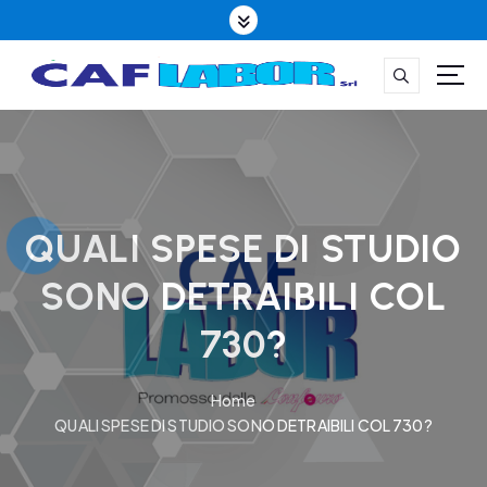
S
k
i
p
t
CAFLABOR la qualità è il nostro mestiere
o
c
o
n
t
QUALI SPESE DI STUDIO
e
SONO DETRAIBILI COL
n
t
730?
Home
QUALI SPESE DI STUDIO SONO DETRAIBILI COL 730?