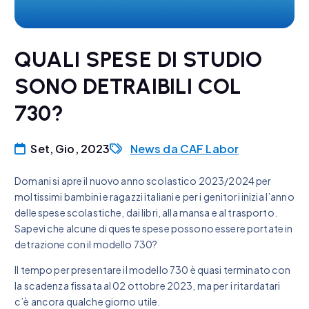
QUALI SPESE DI STUDIO
SONO DETRAIBILI COL
730?
Set, Gio, 2023
News da CAF Labor
Domani si apre il nuovo anno scolastico 2023/2024 per
moltissimi bambini e ragazzi italiani e per i genitori inizia l’anno
delle spese scolastiche, dai libri, alla mansa e al trasporto.
Sapevi che alcune di queste spese possono essere portate in
detrazione con il modello 730?
Il tempo per presentare il modello 730 è quasi terminato con
la scadenza fissata al 02 ottobre 2023, ma per i ritardatari
c’è ancora qualche giorno utile.