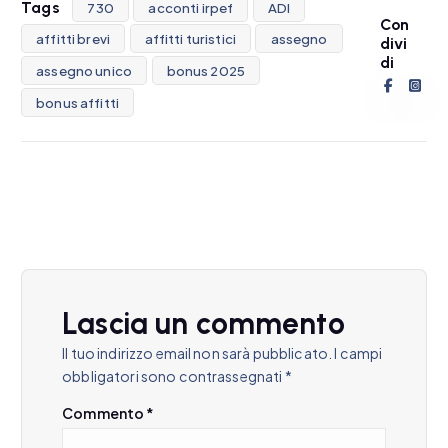
Tags
730
acconti irpef
ADI
Con
affitti brevi
affitti turistici
assegno
divi
di
assegno unico
bonus 2025
bonus affitti
Lascia un commento
Il tuo indirizzo email non sarà pubblicato.
I campi
obbligatori sono contrassegnati
*
Commento
*