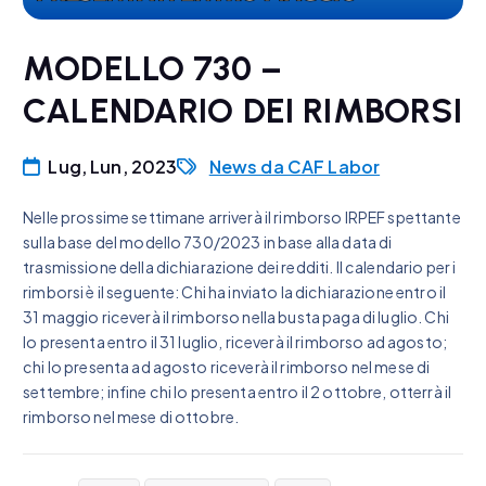
MODELLO 730 –
CALENDARIO DEI RIMBORSI
Lug, Lun, 2023
News da CAF Labor
Nelle prossime settimane arriverà il rimborso IRPEF spettante
sulla base del modello 730/2023 in base alla data di
trasmissione della dichiarazione dei redditi. Il calendario per i
rimborsi è il seguente: Chi ha inviato la dichiarazione entro il
31 maggio riceverà il rimborso nella busta paga di luglio. Chi
lo presenta entro il 31 luglio, riceverà il rimborso ad agosto;
chi lo presenta ad agosto riceverà il rimborso nel mese di
settembre; infine chi lo presenta entro il 2 ottobre, otterrà il
rimborso nel mese di ottobre.