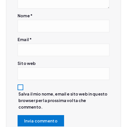
Nome
*
Email
*
Sito web
Salva il mio nome, email e sito web in questo
browser per la prossima volta che
commento.