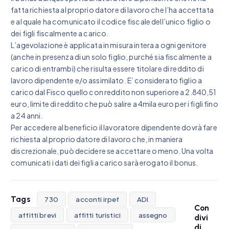
fatta richiesta al proprio datore di lavoro che l’ha accettata
e al quale ha comunicato il codice fiscale dell’unico figlio o
dei figli fiscalmente a carico.
L’agevolazione è applicata in misura intera a ogni genitore
(anche in presenza di un solo figlio, purché sia fiscalmente a
carico di entrambi) che risulta essere titolare di reddito di
lavoro dipendente e/o assimilato. E’ considerato figlio a
carico dal Fisco quello con reddito non superiore a 2.840,51
euro, limite di reddito che può salire a 4mila euro per i figli fino
a 24 anni.
Per accedere al beneficio il lavoratore dipendente dovrà fare
richiesta al proprio datore di lavoro che, in maniera
discrezionale, può decidere se accettare o meno. Una volta
comunicati i dati dei figli a carico sarà erogato il bonus.
Tags
730
acconti irpef
ADI
Con
affitti brevi
affitti turistici
assegno
divi
di