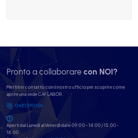
Pronto a collaborare
con NOI?
Mettiti in contatto con il nostro ufficio per scoprire come
aprire una sede CAF LABOR.
0687390156
Aperti dal Lunedì al Venerdì dalle 09:00 - 14:00 / 15.00 -
18.00