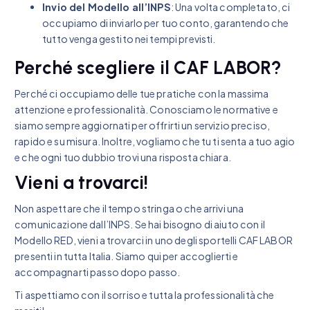
Invio del Modello all’INPS
: Una volta completato, ci
occupiamo di inviarlo per tuo conto, garantendo che
tutto venga gestito nei tempi previsti.
Perché scegliere il CAF LABOR?
Perché ci occupiamo delle tue pratiche con la massima
attenzione e professionalità. Conosciamo le normative e
siamo sempre aggiornati per offrirti un servizio preciso,
rapido e su misura. Inoltre, vogliamo che tu ti senta a tuo agio
e che ogni tuo dubbio trovi una risposta chiara.
Vieni a trovarci!
Non aspettare che il tempo stringa o che arrivi una
comunicazione dall’INPS. Se hai bisogno di aiuto con il
Modello RED, vieni a trovarci in uno degli sportelli CAF LABOR
presenti in tutta Italia. Siamo qui per accoglierti e
accompagnarti passo dopo passo.
Ti aspettiamo con il sorriso e tutta la professionalità che