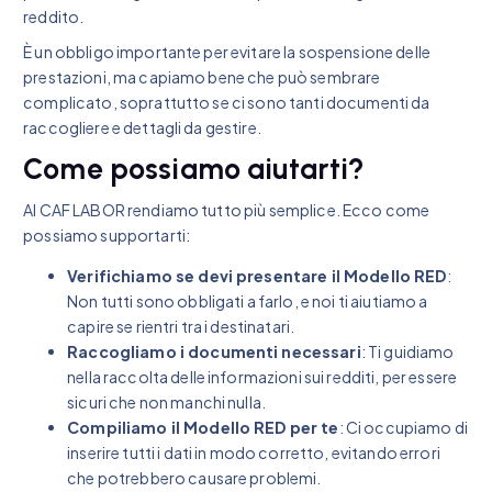
reddito.
È un obbligo importante per evitare la sospensione delle
prestazioni, ma capiamo bene che può sembrare
complicato, soprattutto se ci sono tanti documenti da
raccogliere e dettagli da gestire.
Come possiamo aiutarti?
Al CAF LABOR rendiamo tutto più semplice. Ecco come
possiamo supportarti:
Verifichiamo se devi presentare il Modello RED
:
Non tutti sono obbligati a farlo, e noi ti aiutiamo a
capire se rientri tra i destinatari.
Raccogliamo i documenti necessari
: Ti guidiamo
nella raccolta delle informazioni sui redditi, per essere
sicuri che non manchi nulla.
Compiliamo il Modello RED per te
: Ci occupiamo di
inserire tutti i dati in modo corretto, evitando errori
che potrebbero causare problemi.