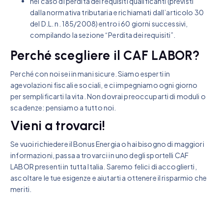
nel caso di perdita dei requisiti qualificanti (previsti
dalla normativa tributaria e richiamati dall’articolo 30
del D.L. n. 185/2008) entro i 60 giorni successivi,
compilando la sezione “Perdita dei requisiti”.
Perché scegliere il CAF LABOR?
Perché con noi sei in mani sicure. Siamo esperti in
agevolazioni fiscali e sociali, e ci impegniamo ogni giorno
per semplificarti la vita. Non dovrai preoccuparti di moduli o
scadenze: pensiamo a tutto noi.
Vieni a trovarci!
Se vuoi richiedere il Bonus Energia o hai bisogno di maggiori
informazioni, passa a trovarci in uno degli sportelli CAF
LABOR presenti in tutta Italia. Saremo felici di accoglierti,
ascoltare le tue esigenze e aiutarti a ottenere il risparmio che
meriti.