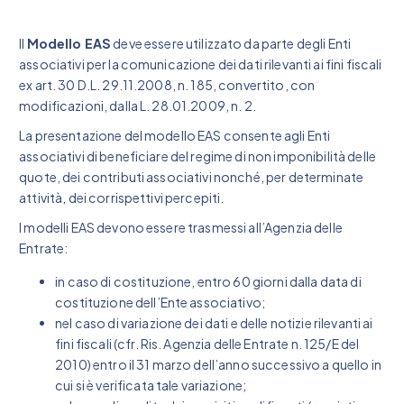
Il
Modello EAS
deve essere utilizzato da parte degli Enti
associativi per la comunicazione dei dati rilevanti ai fini fiscali
ex art. 30 D.L. 29.11.2008, n. 185, convertito, con
modificazioni, dalla L. 28.01.2009, n. 2.
La presentazione del modello EAS consente agli Enti
associativi di beneficiare del regime di non imponibilità delle
quote, dei contributi associativi nonché, per determinate
attività, dei corrispettivi percepiti.
I modelli EAS devono essere trasmessi all’Agenzia delle
Entrate:
in caso di costituzione, entro 60 giorni dalla data di
costituzione dell’Ente associativo;
nel caso di variazione dei dati e delle notizie rilevanti ai
fini fiscali (cfr. Ris. Agenzia delle Entrate n. 125/E del
2010) entro il 31 marzo dell’anno successivo a quello in
cui si è verificata tale variazione;