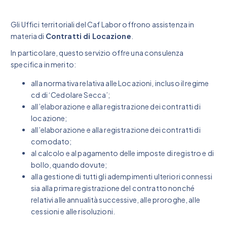
Gli Uffici territoriali del Caf Labor offrono assistenza in
materia di
Contratti di Locazione
.
In particolare, questo servizio offre una consulenza
specifica in merito:
alla normativa relativa alle Locazioni, incluso il regime
cd di ‘Cedolare Secca’;
all’elaborazione e alla registrazione dei contratti di
locazione;
all’elaborazione e alla registrazione dei contratti di
comodato;
al calcolo e al pagamento delle imposte di registro e di
bollo, quando dovute;
alla gestione di tutti gli adempimenti ulteriori connessi
sia alla prima registrazione del contratto nonché
relativi alle annualità successive, alle proroghe, alle
cessioni e alle risoluzioni.