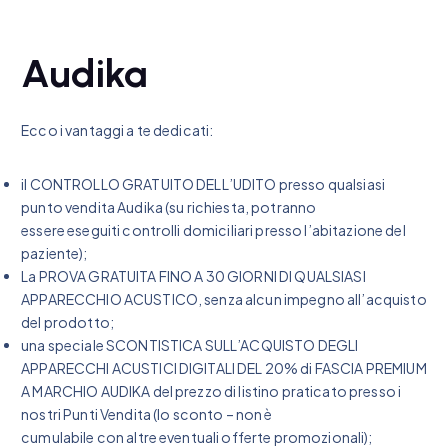
Audika
Ecco i vantaggi a te dedicati:
il CONTROLLO GRATUITO DELL’UDITO presso qualsiasi
punto vendita Audika (su richiesta, potranno
essere eseguiti controlli domiciliari presso l’abitazione del
paziente);
La PROVA GRATUITA FINO A 30 GIORNI DI QUALSIASI
APPARECCHIO ACUSTICO, senza alcun impegno all’acquisto
del prodotto;
una speciale SCONTISTICA SULL’ACQUISTO DEGLI
APPARECCHI ACUSTICI DIGITALI DEL 20% di FASCIA PREMIUM
A MARCHIO AUDIKA del prezzo di listino praticato presso i
nostri Punti Vendita (lo sconto – non è
cumulabile con altre eventuali offerte promozionali);